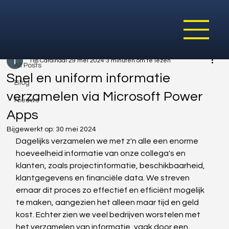
All Posts
Tijs Cardinaal
29 mei 2024
3 minuten om te lezen
All Posts
Snel en uniform informatie
Blog
verzamelen via Microsoft Power
Nieuws
Apps
Bijgewerkt op:
30 mei 2024
Dagelijks verzamelen we met z'n alle een enorme 
hoeveelheid informatie van onze collega's en 
klanten, zoals projectinformatie, beschikbaarheid, 
klantgegevens en financiële data. We streven 
ernaar dit proces zo effectief en efficiënt mogelijk 
te maken, aangezien het alleen maar tijd en geld 
kost. Echter zien we veel bedrijven worstelen met 
het verzamelen van informatie, vaak door een 